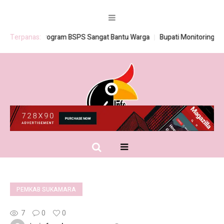
Terpanas:
Program BSPS Sangat Bantu Warga
Bupati Monitoring Pemb
PEMKAB SUKAMARA
7
0
0