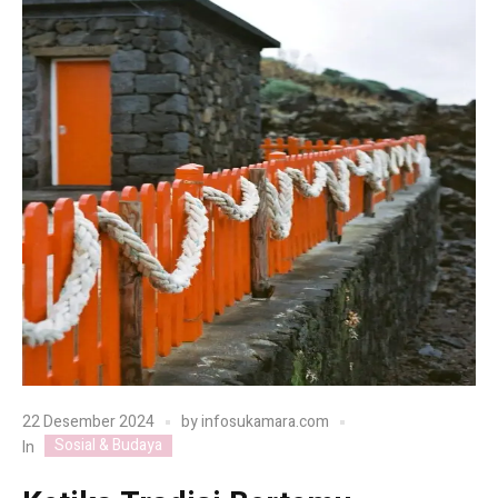
22 Desember 2024
by
infosukamara.com
Sosial & Budaya
In