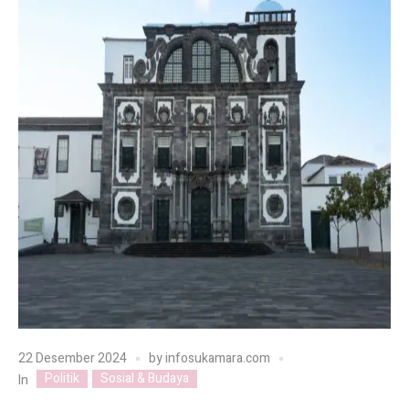
22 Desember 2024
by
infosukamara.com
Politik
Sosial & Budaya
In