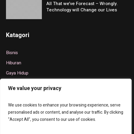
All That we’ve Forecast – Wrongly.
Technology will Change our Lives
Katagori
Bisnis
Hiburan
Gaya Hidup
Politik
We value your privacy
Teknologi
Olahraga
We use cookies to enhance your browsing experience, serve
personalised ads or content, and analyse our traffic. By clicking
"Accept All", you consent to our use of cookies.