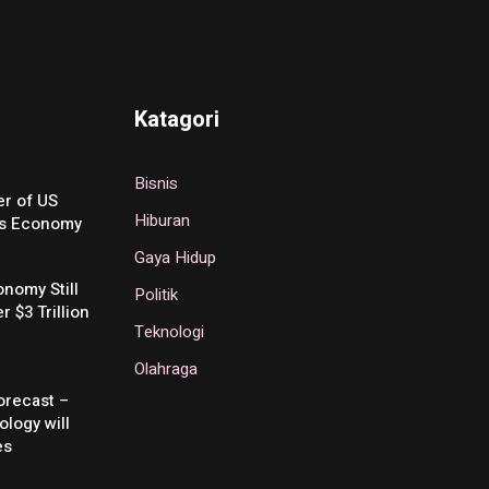
Katagori
Bisnis
r of US
Hiburan
’s Economy
Gaya Hidup
nomy Still
Politik
 $3 Trillion
Teknologi
Olahraga
Forecast –
logy will
es