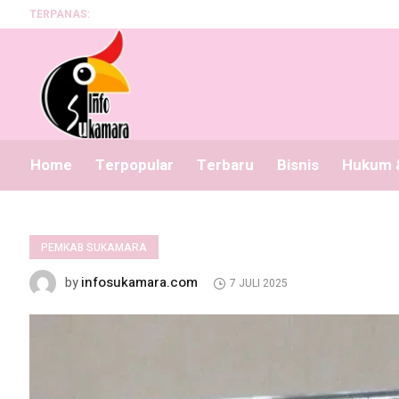
TERPANAS:
Progra
Home
Terpopular
Terbaru
Bisnis
Hukum &
PEMKAB SUKAMARA
infosukamara.com
by
7 JULI 2025