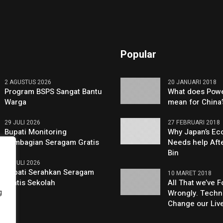
Popular
2 AGUSTUS 2026
20 JANUARI 2018
Program BSPS Sangat Bantu
What does Powe
Warga
mean for China
29 JULI 2026
27 FEBRUARI 2018
Bupati Monitoring
Why Japan’s Eco
Pembagian Seragam Gratis
Needs help After
Bin
13 JULI 2026
Bupati Serahkan Seragam
10 MARET 2018
Gratis Sekolah
All That we’ve 
g
Wrongly. Techno
Change our Liv