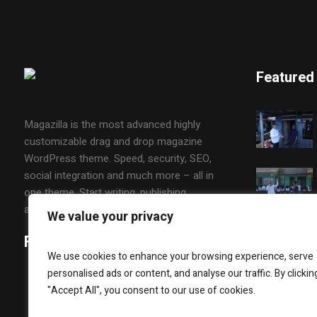
Featured
Magazilla is the most advanced highly
customizable drag and drop magazine
WordPress theme. Speed, security, SEO,
social integration and much more – all in
one theme. Start writing, publishing,
advertising and sharing in minutes.
We value your privacy
Follow Us
We use cookies to enhance your browsing experience, serve
personalised ads or content, and analyse our traffic. By clickin
"Accept All", you consent to our use of cookies.