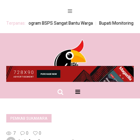
Terpanas:
Program BSPS Sangat Bantu Warga
Bupati Monitoring Pemb
PEMKAB SUKAMARA
7
0
0