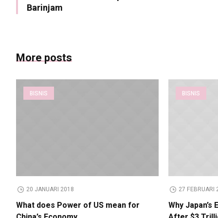
Barinjam
More posts
BISNIS
BISNIS
20 JANUARI 2018
27 FEBRUARI 
What does Power of US mean for
Why Japan’s 
China’s Economy
After $3 Trill