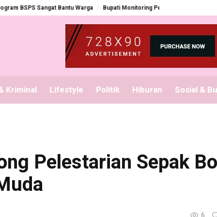
BSPS Sangat Bantu Warga
Bupati Monitoring Pembagian Seragam Gratis
 Kriminal
Lifestyle
Politik
Hiburan
Sosial & B
ng Pelestarian Sepak Bo
 Muda
6