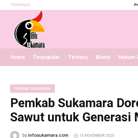
TERPANAS:
Program 
Home
Terpopular
Terbaru
Bisnis
Hukum &
PEMKAB SUKAMARA
Pemkab Sukamara Doro
Sawut untuk Generasi
infosukamara.com
by
15 NOVEMBER 2025