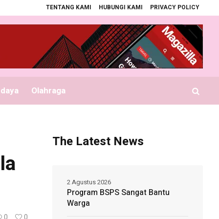
TENTANG KAMI
HUBUNGI KAMI
PRIVACY POLICY
Bupati Serahkan Seragam Gratis Sekolah
Seznam platebních metod expan
udaya
Olahraga
The Latest News
la
2 Agustus 2026
Program BSPS Sangat Bantu
Warga
0
0