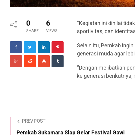
0
6
“Kegiatan ini dinilai t
sportivitas, dan identit
SHARE
VIEWS
Selain itu, Pemkab ingi
generasi muda agar leb
“Dengan melibatkan pemu
ke generasi berikutnya,
PREV POST
Pemkab Sukamara Siap Gelar Festival Gawi