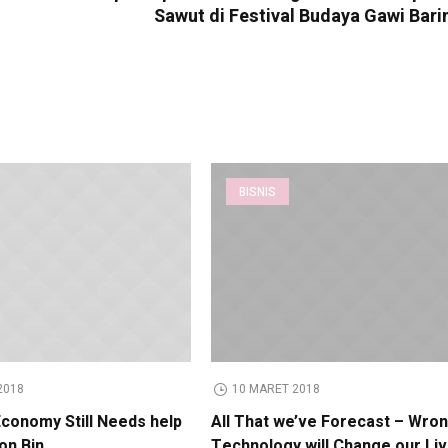
Sawut di Festival Budaya Gawi Bar
BISNIS
2018
10 MARET 2018
Economy Still Needs help
All That we’ve Forecast – Wron
ion Bin
Technology will Change our Li