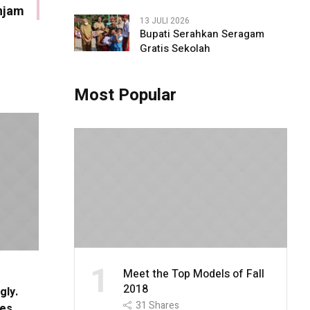
injam
13 JULI 2026
Bupati Serahkan Seragam
Gratis Sekolah
Most Popular
1
Meet the Top Models of Fall
2018
gly.
31
Shares
ves