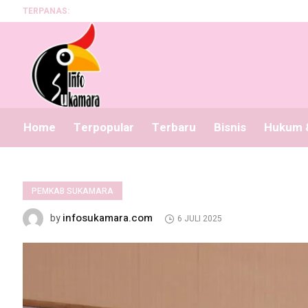
TERPANAS:
Progra
Home
Terpopular
Terbaru
Bisnis
Hukum &
PEMKAB SUKAMARA
infosukamara.com
by
6 JULI 2025