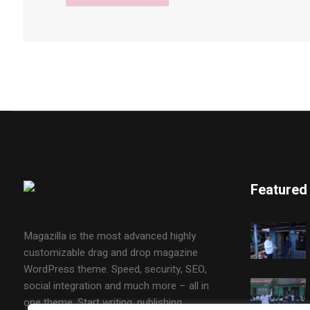
Featured
Magazilla is the most advanced highly
customizable drag and drop magazine
WordPress theme. Speed, security, SEO,
social integration and much more – all in
one theme. Start writing, publishing,