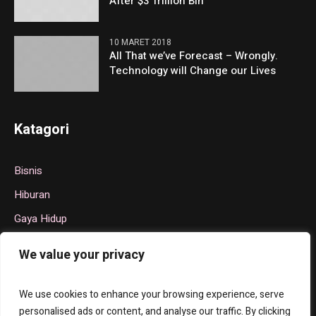
After $3 Trillion Bin
10 MARET 2018
All That we’ve Forecast – Wrongly.
Technology will Change our Lives
Katagori
Bisnis
Hiburan
Gaya Hidup
Politik
We value your privacy
Teknologi
Olahraga
We use cookies to enhance your browsing experience, serve
personalised ads or content, and analyse our traffic. By clicking