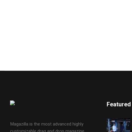
Featured
Magazilla is the most advanced highly
customizable drag and drop magazine