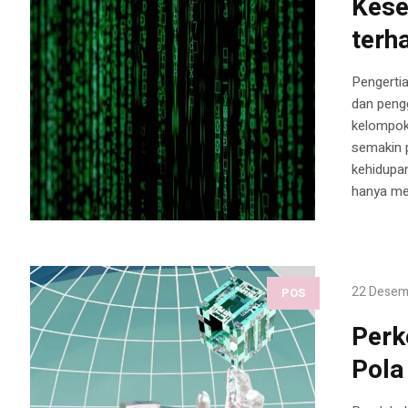
Kese
terh
Pengertia
dan pengg
kelompok
semakin p
kehidupan
hanya men
22 Desem
POS
Perk
Pola