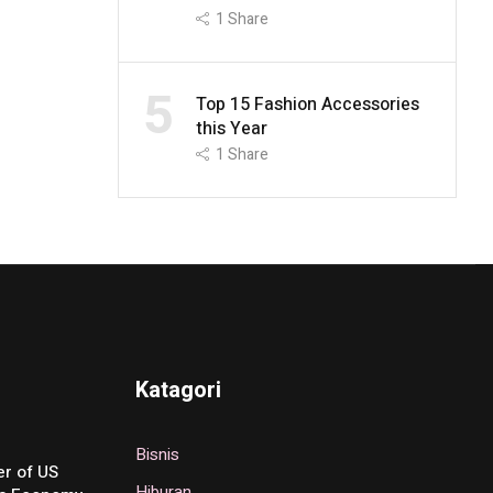
1
Share
5
Top 15 Fashion Accessories
this Year
1
Share
Katagori
Bisnis
r of US
Hiburan