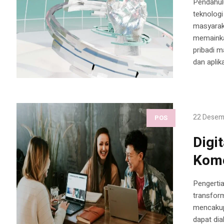
Pendahul
teknolog
masyaraka
memainkan
pribadi m
dan aplika
22 Desem
POS
Digi
Kome
Pengertia
transform
mencakup 
dapat dia