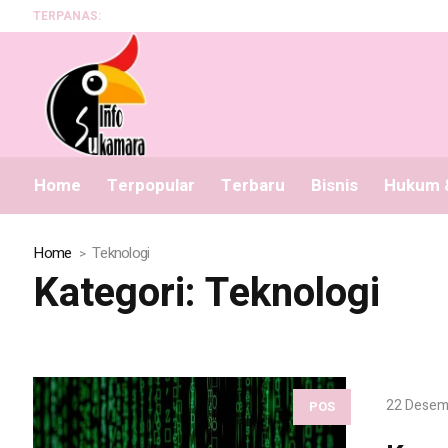
TERPANAS:
Progr
Home
Terpopular
Terbaru
Bisnis
Hukum &
Home
Teknologi
Kategori:
Teknologi
22 Desem
POS