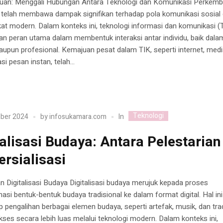
uan: Menggali Hubungan Antara Teknologi dan Komunikasi Perkem
i telah membawa dampak signifikan terhadap pola komunikasi sosial
t modern. Dalam konteks ini, teknologi informasi dan komunikasi (
 peran utama dalam membentuk interaksi antar individu, baik dalam
aupun profesional. Kemajuan pesat dalam TIK, seperti internet, medi
si pesan instan, telah...
Teknologi
In
ber 2024
by
infosukamara.com
talisasi Budaya: Antara Pelestarian
rsialisasi
n Digitalisasi Budaya Digitalisasi budaya merujuk kepada proses
asi bentuk-bentuk budaya tradisional ke dalam format digital. Hal ini
pengalihan berbagai elemen budaya, seperti artefak, musik, dan trad
kses secara lebih luas melalui teknologi modern. Dalam konteks ini,