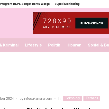
am BSPS Sangat Bantu Warga
Bupati Monitoring Pembagian Seragam Grati
 Kriminal
Lifestyle
Politik
Hiburan
Sosial & B
Teknologi
Terbaru
In
ber 2024
by
infosukamara.com