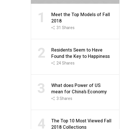
1
Meet the Top Models of Fall
2018
31
Shares
2
Residents Seem to Have
Found the Key to Happiness
24
Shares
3
What does Power of US
mean for China’s Economy
3
Shares
4
The Top 10 Most Viewed Fall
2018 Collections