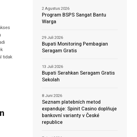
2 Agustus 2026
Program BSPS Sangat Bantu
Warga
akses
u
29 Juli 2026
adi
Bupati Monitoring Pembagian
ek
Seragam Gratis
l tidak
13 Juli 2026
Bupati Serahkan Seragam Gratis
Sekolah
8 Juni 2026
Seznam platebních metod
expanduje: Spinit Casino doplňuje
n
bankovní varianty v České
republice