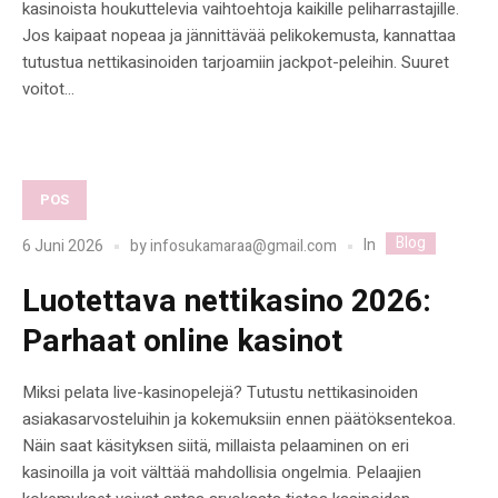
kasinoista houkuttelevia vaihtoehtoja kaikille peliharrastajille.
Jos kaipaat nopeaa ja jännittävää pelikokemusta, kannattaa
tutustua nettikasinoiden tarjoamiin jackpot-peleihin. Suuret
voitot...
POS
Blog
In
6 Juni 2026
by
infosukamaraa@gmail.com
Luotettava nettikasino 2026:
Parhaat online kasinot
Miksi pelata live-kasinopelejä? Tutustu nettikasinoiden
asiakasarvosteluihin ja kokemuksiin ennen päätöksentekoa.
Näin saat käsityksen siitä, millaista pelaaminen on eri
kasinoilla ja voit välttää mahdollisia ongelmia. Pelaajien