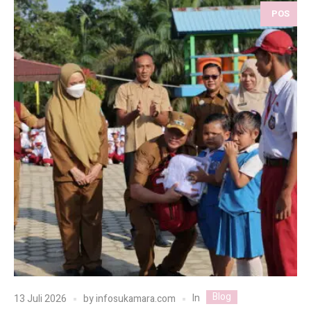
POS
Blog
In
13 Juli 2026
by
infosukamara.com