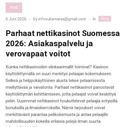
POS
Blog
In
6 Juni 2026
by
infosukamaraa@gmail.com
Parhaat nettikasinot Suomessa
2026: Asiakaspalvelu ja
verovapaat voitot
Kuinka nettikasinoiden elinkaarimallit toimivat? Kasinon
käyttöliittymällä on suuri merkitys pelaajan kokemukseen.
Selkeä ja helppokäyttöinen alusta tekee pelaamisesta
miellyttävää ja vaivatonta. Parhaat nettikasinot panostavat
käyttöliittymän kehittämiseen, jotta pelaajat voivat keskittyä
peliin. Uusimmat nettikasinot houkuttelevat pelaajia erityisillä
bonuksilla ja ilmaiskierroksilla. Nämä tarjoukset voivat
merkittävästi parantaa pelikokemusta ja antaa pelaajille
mahdollisuuden kokeilla erilaisia pelejä ilman suurta