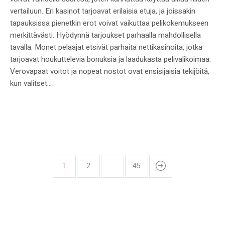
vertailuun. Eri kasinot tarjoavat erilaisia etuja, ja joissakin
tapauksissa pienetkin erot voivat vaikuttaa pelikokemukseen
merkittävästi. Hyödynnä tarjoukset parhaalla mahdollisella
tavalla. Monet pelaajat etsivät parhaita nettikasinoita, jotka
tarjoavat houkuttelevia bonuksia ja laadukasta pelivalikoimaa.
Verovapaat voitot ja nopeat nostot ovat ensisijaisia tekijöitä,
kun valitset...
1
2
…
45