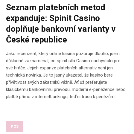
Seznam platebních metod
expanduje: Spinit Casino
doplňuje bankovní varianty v
České republice
Jako recenzent, který online kasina pozoruje dlouho, jsem
důkladně zaznamenal, co spinit síla Casino nachystalo pro
své hráče. Jejich expanze platebních alternativ není jen
technická novinka. Je to jasný ukazatel, že kasino bere
přívětivost svých zákazníků vážně. Ať už preferujete
klasickému bankovnímu převodu, moderní e-peněžence nebo
platbě přímo z internetbankingu, teď si trasu k penězům...
POS