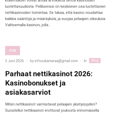
kokemukset voivat antaa arvokasta tietoa kasinoiden
luotettavuudesta. Pelilisenssi on keskeinen osa luotettavien
nettikasinoiden toimintaa. Se takaa, että kasino noudattaa
kaikkia sääntöjä ja määräyksiä, ja suojaa pelaajien oikeuksia.
Valitsemalla kasinon, jolla...
POS
Blog
In
5 Juni 2026
by
infosukamaraa@gmail.com
Parhaat nettikasinot 2026:
Kasinobonukset ja
asiakasarviot
Miten nettikasinot varmistavat pelaajien yksityisyyden?
Suositellut nettikasinot erottuvat joukosta erinomaisella