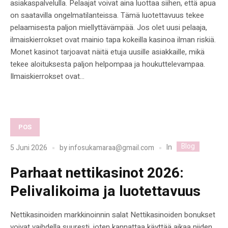
asiakaspalvelulla. Pelaajat voivat aina luottaa siihen, että apua
on saatavilla ongelmatilanteissa. Tämä luotettavuus tekee
pelaamisesta paljon miellyttävämpää. Jos olet uusi pelaaja,
ilmaiskierrokset ovat mainio tapa kokeilla kasinoa ilman riskiä.
Monet kasinot tarjoavat näitä etuja uusille asiakkaille, mikä
tekee aloituksesta paljon helpompaa ja houkuttelevampaa.
Ilmaiskierrokset ovat...
POS
Blog
In
5 Juni 2026
by
infosukamaraa@gmail.com
Parhaat nettikasinot 2026:
Pelivalikoima ja luotettavuus
Nettikasinoiden markkinoinnin salat Nettikasinoiden bonukset
voivat vaihdella suuresti, joten kannattaa käyttää aikaa niiden