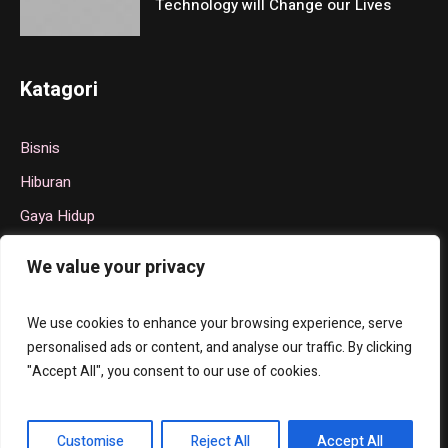
Technology will Change our Lives
Katagori
Bisnis
Hiburan
Gaya Hidup
Politik
We value your privacy
Teknologi
Olahraga
We use cookies to enhance your browsing experience, serve
personalised ads or content, and analyse our traffic. By clicking
"Accept All", you consent to our use of cookies.
Tentang Kami
Hubungi Kami
Privacy Policy
Customise
Reject All
Accept All