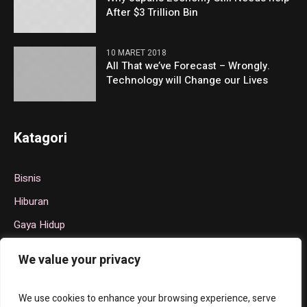
After $3 Trillion Bin
10 MARET 2018
All That we’ve Forecast – Wrongly.
Technology will Change our Lives
Katagori
Bisnis
Hiburan
Gaya Hidup
Politik
We value your privacy
Teknologi
Olahraga
We use cookies to enhance your browsing experience, serve