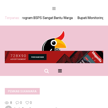
Terpanas:
Program BSPS Sangat Bantu Warga
Bupati Monitoring Pemb
PEMKAB SUKAMARA
8
0
0