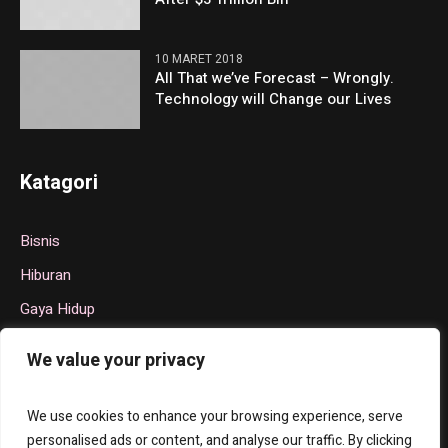
10 MARET 2018
All That we’ve Forecast – Wrongly.
Technology will Change our Lives
Katagori
Bisnis
Hiburan
Gaya Hidup
Politik
We value your privacy
Teknologi
Olahraga
We use cookies to enhance your browsing experience, serve
personalised ads or content, and analyse our traffic. By clicking