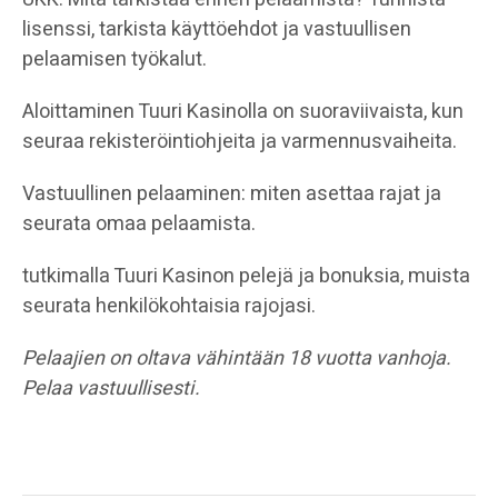
lisenssi, tarkista käyttöehdot ja vastuullisen
pelaamisen työkalut.
Aloittaminen Tuuri Kasinolla on suoraviivaista, kun
seuraa rekisteröintiohjeita ja varmennusvaiheita.
Vastuullinen pelaaminen: miten asettaa rajat ja
seurata omaa pelaamista.
tutkimalla Tuuri Kasinon pelejä ja bonuksia, muista
seurata henkilökohtaisia rajojasi.
Pelaajien on oltava vähintään 18 vuotta vanhoja.
Pelaa vastuullisesti.