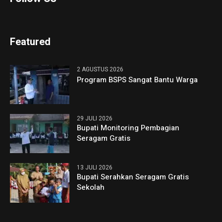
Featured
2 AGUSTUS 2026
Program BSPS Sangat Bantu Warga
29 JULI 2026
Bupati Monitoring Pembagian
Seragam Gratis
13 JULI 2026
Bupati Serahkan Seragam Gratis
Sekolah