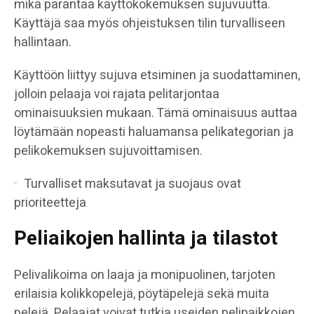
mikä parantaa käyttökokemuksen sujuvuutta.
Käyttäjä saa myös ohjeistuksen tilin turvalliseen
hallintaan.
Käyttöön liittyy sujuva etsiminen ja suodattaminen,
jolloin pelaaja voi rajata pelitarjontaa
ominaisuuksien mukaan. Tämä ominaisuus auttaa
löytämään nopeasti haluamansa pelikategorian ja
pelikokemuksen sujuvoittamisen.
Turvalliset maksutavat ja suojaus ovat
prioriteetteja
Peliaikojen hallinta ja tilastot
Pelivalikoima on laaja ja monipuolinen, tarjoten
erilaisia kolikkopelejä, pöytäpelejä sekä muita
pelejä. Pelaajat voivat tutkia useiden pelipaikkojen