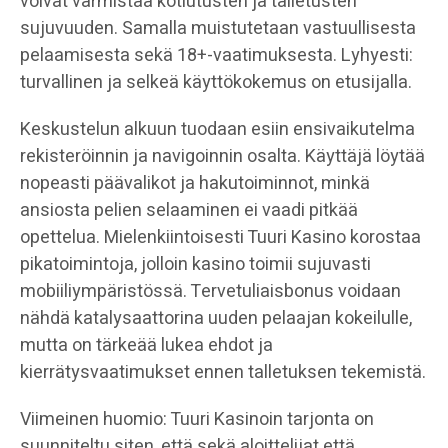
voivat varmistaa kotiutusten ja talletusten
sujuvuuden. Samalla muistutetaan vastuullisesta
pelaamisesta sekä 18+-vaatimuksesta. Lyhyesti:
turvallinen ja selkeä käyttökokemus on etusijalla.
Keskustelun alkuun tuodaan esiin ensivaikutelma
rekisteröinnin ja navigoinnin osalta. Käyttäjä löytää
nopeasti päävalikot ja hakutoiminnot, minkä
ansiosta pelien selaaminen ei vaadi pitkää
opettelua. Mielenkiintoisesti Tuuri Kasino korostaa
pikatoimintoja, jolloin kasino toimii sujuvasti
mobiiliympäristössä. Tervetuliaisbonus voidaan
nähdä katalysaattorina uuden pelaajan kokeilulle,
mutta on tärkeää lukea ehdot ja
kierrätysvaatimukset ennen talletuksen tekemistä.
Viimeinen huomio: Tuuri Kasinoin tarjonta on
suunniteltu siten, että sekä aloittelijat että