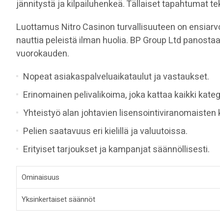
jännitystä ja kilpailuhenkeä. Tällaiset tapahtumat 
Luottamus Nitro Casinon turvallisuuteen on ensiarvoi
nauttia peleistä ilman huolia. BP Group Ltd panosta
vuorokauden.
Nopeat asiakaspalveluaikataulut ja vastaukset.
Erinomainen pelivalikoima, joka kattaa kaikki kateg
Yhteistyö alan johtavien lisensointiviranomaisten
Pelien saatavuus eri kielillä ja valuutoissa.
Erityiset tarjoukset ja kampanjat säännöllisesti.
Ominaisuus
Yksinkertaiset säännöt