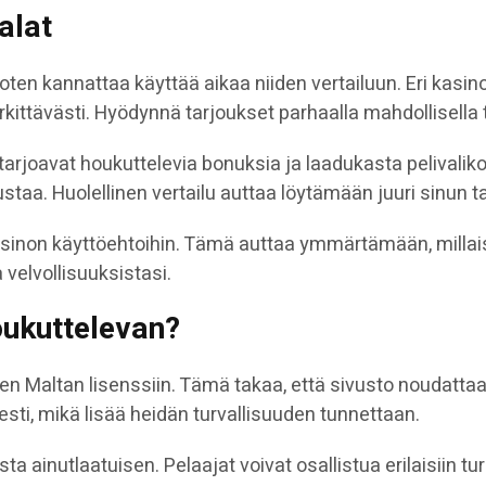
alat
oten kannattaa käyttää aikaa niiden vertailuun. Eri kasinot
kittävästi. Hyödynnä tarjoukset parhaalla mahdollisella t
a tarjoavat houkuttelevia bonuksia ja laadukasta pelivali
 alustaa. Huolellinen vertailu auttaa löytämään juuri sinun
sinon käyttöehtoihin. Tämä auttaa ymmärtämään, millaise
a velvollisuuksistasi.
oukuttelevan?
n Maltan lisenssiin. Tämä takaa, että sivusto noudattaa
sesti, mikä lisää heidän turvallisuuden tunnettaan.
ta ainutlaatuisen. Pelaajat voivat osallistua erilaisiin tu