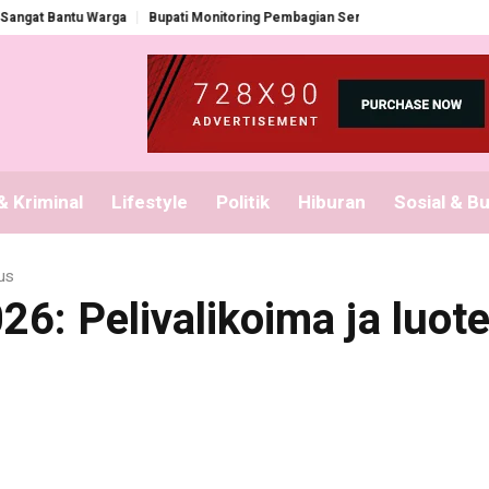
antu Warga
Bupati Monitoring Pembagian Seragam Gratis
Bupati Serahk
 Kriminal
Lifestyle
Politik
Hiburan
Sosial & B
uus
26: Pelivalikoima ja luot