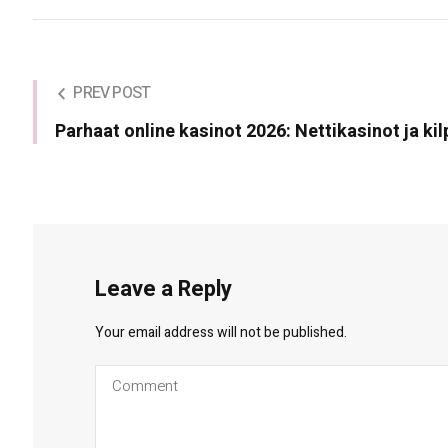
PREV POST
Parhaat online kasinot 2026: Nettikasinot ja kil
Leave a Reply
Your email address will not be published.