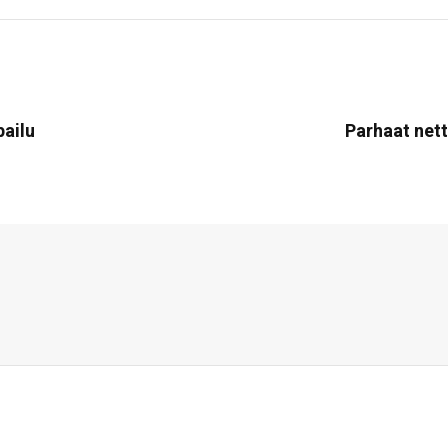
pailu
Parhaat nett