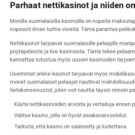
Parhaat nettikasinot ja niiden 
Monilla suomalaisilla kasinoilla on nopeita maksutap
nopeasti ilman turhia viiveitä. Tämä parantaa pelik
Nettikasinot tarjoavat suomalaisille pelaajille monipuo
pöytäpeleistä ja live-kasinoista. Tämä tekee pelaam
kannattaa tutustua myös uusien kasinoiden tarjoamiin
Useimmat online-kasinot tarjoavat myös mobiilikasino
monet suomalaiset pelaajat nauttivat mahdollisuudest
tietokonesivustot, joten voit nauttia täysin rinnoin p
Käytä nettikasinoiden arvioita ja vertailuja ennen 
Valitse kasino, jolla on hyvät asiakasarvostelut.
Tarkista, että kasino on säännelty ja luotettava.