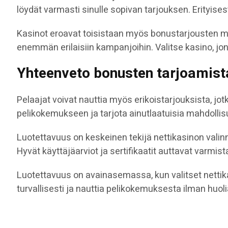
löydät varmasti sinulle sopivan tarjouksen. Erityisesti
Kasinot eroavat toisistaan myös bonustarjousten mo
enemmän erilaisiin kampanjoihin. Valitse kasino, jon
Yhteenveto bonusten tarjoamist
Pelaajat voivat nauttia myös erikoistarjouksista, jotka
pelikokemukseen ja tarjota ainutlaatuisia mahdolli
Luotettavuus on keskeinen tekijä nettikasinon valinn
Hyvät käyttäjäarviot ja sertifikaatit auttavat varm
Luotettavuus on avainasemassa, kun valitset nettika
turvallisesti ja nauttia pelikokemuksesta ilman huoli