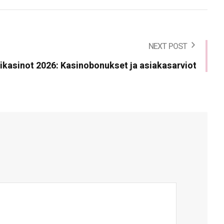
NEXT POST
ikasinot 2026: Kasinobonukset ja asiakasarviot