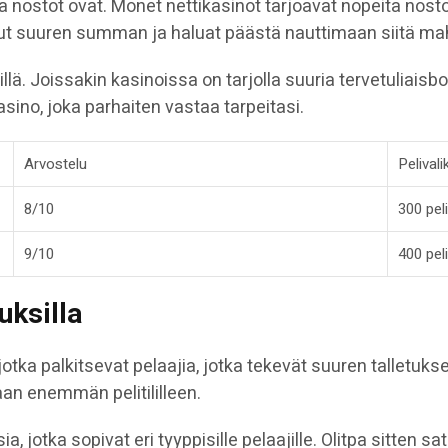
 nostot ovat. Monet nettikasinot tarjoavat nopeita nostov
tanut suuren summan ja haluat päästä nauttimaan siitä m
illä. Joissakin kasinoissa on tarjolla suuria tervetuliais
asino, joka parhaiten vastaa tarpeitasi.
Arvostelu
Pelival
8/10
300 pel
9/10
400 pel
uksilla
tka palkitsevat pelaajia, jotka tekevät suuren talletuksen.
an enemmän pelitililleen.
ia, jotka sopivat eri tyyppisille pelaajille. Olitpa sitten