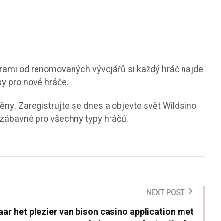
0 hrami od renomovaných vývojářů si každý hráč najde
sy pro nové hráče.
ny. Zaregistrujte se dnes a objevte svět Wildsino
a zábavné pro všechny typy hráčů.
NEXT POST
aar het plezier van bison casino application met