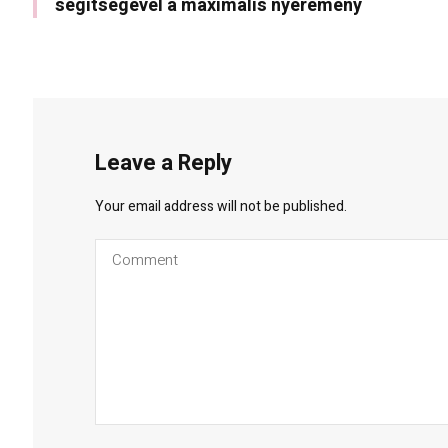
segítségével a maximális nyeremény
Leave a Reply
Your email address will not be published.