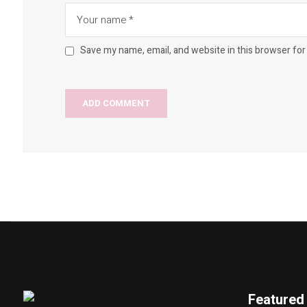
Save my name, email, and website in this browser for
Featured