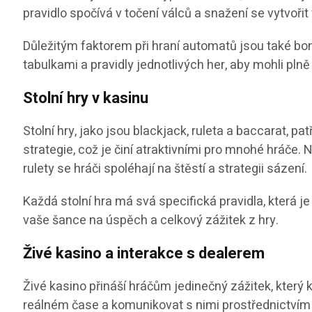
pravidlo spočívá v točení válců a snažení se vytvoř
Důležitým faktorem při hraní automatů jsou také bo
tabulkami a pravidly jednotlivých her, aby mohli plně
Stolní hry v kasinu
Stolní hry, jako jsou blackjack, ruleta a baccarat, p
strategie, což je činí atraktivními pro mnohé hráče.
rulety se hráči spoléhají na štěstí a strategii sázení.
Každá stolní hra má svá specifická pravidla, která je
vaše šance na úspěch a celkový zážitek z hry.
Živé kasino a interakce s dealerem
Živé kasino přináší hráčům jedinečný zážitek, který
reálném čase a komunikovat s nimi prostřednictvím ch