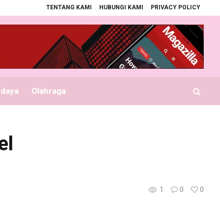
TENTANG KAMI
HUBUNGI KAMI
PRIVACY POLICY
Bupati Serahkan Seragam Gratis Sekolah
Seznam platebních metod expandu
udaya
Olahraga
el
1
0
0