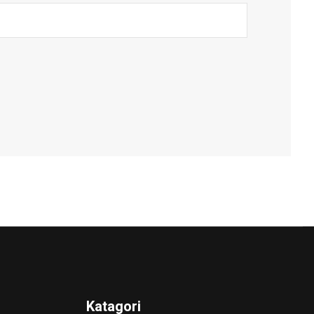
Katagori