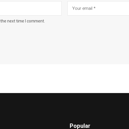
 the next time I comment.
Popular