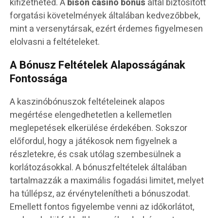
kifizetheted. A
bison casino bonus
által biztosított
forgatási követelmények általában kedvezőbbek,
mint a versenytársak, ezért érdemes figyelmesen
elolvasni a feltételeket.
A Bónusz Feltételek Alaposságának
Fontossága
A kaszinóbónuszok feltételeinek alapos
megértése elengedhetetlen a kellemetlen
meglepetések elkerülése érdekében. Sokszor
előfordul, hogy a játékosok nem figyelnek a
részletekre, és csak utólag szembesülnek a
korlátozásokkal. A bónuszfeltételek általában
tartalmazzák a maximális fogadási limitet, melyet
ha túllépsz, az érvénytelenítheti a bónuszodat.
Emellett fontos figyelembe venni az időkorlátot,