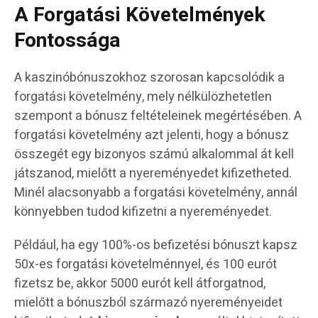
A Forgatási Követelmények
Fontossága
A kaszinóbónuszokhoz szorosan kapcsolódik a
forgatási követelmény, mely nélkülözhetetlen
szempont a bónusz feltételeinek megértésében. A
forgatási követelmény azt jelenti, hogy a bónusz
összegét egy bizonyos számú alkalommal át kell
játszanod, mielőtt a nyereményedet kifizetheted.
Minél alacsonyabb a forgatási követelmény, annál
könnyebben tudod kifizetni a nyereményedet.
Például, ha egy 100%-os befizetési bónuszt kapsz
50x-es forgatási követelménnyel, és 100 eurót
fizetsz be, akkor 5000 eurót kell átforgatnod,
mielőtt a bónuszból származó nyereményeidet