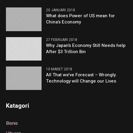
20 JANUARI 2018
What does Power of US mean for
China’s Economy
27 FEBRUARI 2018
Why Japan’s Economy Still Needs help
After $3 Trillion Bin
10 MARET 2018
All That we’ve Forecast – Wrongly.
Technology will Change our Lives
Katagori
Bisnis