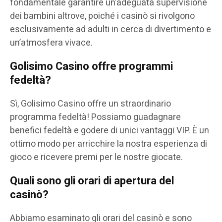
fondamentale garantire un’adeguata supervisione
dei bambini altrove, poiché i casinò si rivolgono
esclusivamente ad adulti in cerca di divertimento e
un’atmosfera vivace.
Golisimo Casino offre programmi
fedeltà?
Sì, Golisimo Casino offre un straordinario
programma fedeltà! Possiamo guadagnare
benefici fedeltà e godere di unici vantaggi VIP. È un
ottimo modo per arricchire la nostra esperienza di
gioco e ricevere premi per le nostre giocate.
Quali sono gli orari di apertura del
casinò?
Abbiamo esaminato gli orari del casinò e sono