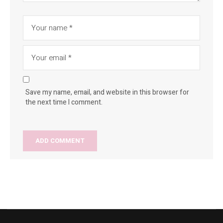
Save my name, email, and website in this browser for
the next time I comment.