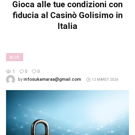
Gioca alle tue condizioni con
fiducia al Casinò Golisimo in
Italia
BLOG
1
0
0
infosukamaraa@gmail.com
by
12 MARET 2026