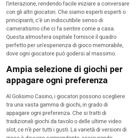
l’interazione, rendendo facile iniziare a conversare
con gli altri giocatori. Che siamo esperti esperti o
principianti, c’è un indiscutibile senso di
cameratismo che ci fa sentire come a casa.
Questa atmosfera ospitale fornisce il quadro
perfetto per un’esperienza di gioco memorabile,
dove ogni giocatore può godersi al massimo.
Ampia selezione di giochi per
appagare ogni preferenza
Al Golisimo Casino, i giocatori possono scegliere
tra una vasta gamma di giochi, in grado di
appagare ogni preferenza. Che si tratti di
tradizionali giochi da tavolo o delle ultime video
slot, ce n’è per tutti i gusti. La varietà di versioni di