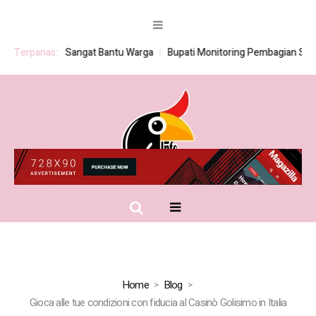
 BSPS Sangat Bantu Warga
Terpanas:
Bupati Monitoring Pembagian Seragam Gr
Home
Blog
Gioca alle tue condizioni con fiducia al Casinò Golisimo in Italia