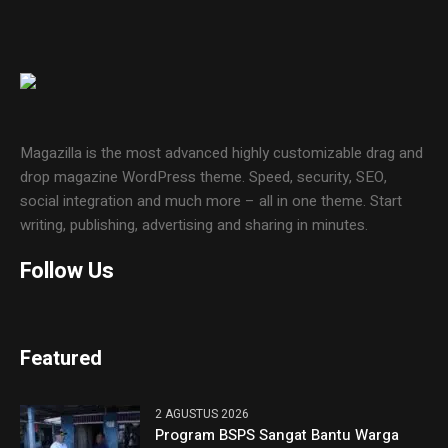
Magazilla is the most advanced highly customizable drag and
drop magazine WordPress theme. Speed, security, SEO,
social integration and much more – all in one theme. Start
writing, publishing, advertising and sharing in minutes.
Follow Us
Featured
2 AGUSTUS 2026
Program BSPS Sangat Bantu Warga