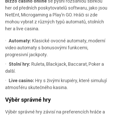
Bizzo casino online
se pyšní rozsáhlou sbírkou
her od předních poskytovatelů softwaru, jako jsou
NetEnt, Microgaming a Play’n GO. Hráči si zde
mohou vybrat z různých typů automatů, stolních
her a live casina.
Automaty:
Klasické ovocné automaty, moderní
video automaty s bonusovými funkcemi,
progresivní jackpoty.
Stolní hry:
Ruleta, Blackjack, Baccarat, Poker a
další.
Live casino:
Hry s živými krupiéry, které simulují
atmosféru skutečného kasina.
Výběr správné hry
Výběr správné hry závisí na preferencích hráče a