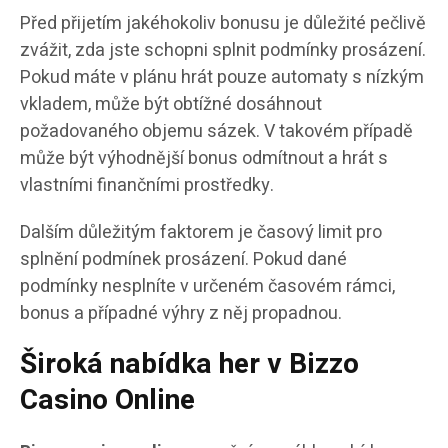
Před přijetím jakéhokoliv bonusu je důležité pečlivě
zvážit, zda jste schopni splnit podmínky prosázení.
Pokud máte v plánu hrát pouze automaty s nízkým
vkladem, může být obtížné dosáhnout
požadovaného objemu sázek. V takovém případě
může být výhodnější bonus odmítnout a hrát s
vlastními finančními prostředky.
Dalším důležitým faktorem je časový limit pro
splnění podmínek prosázení. Pokud dané
podmínky nesplníte v určeném časovém rámci,
bonus a případné výhry z něj propadnou.
Široká nabídka her v Bizzo
Casino Online