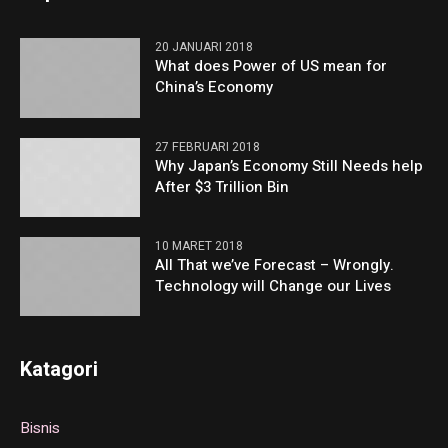
20 JANUARI 2018
What does Power of US mean for
China’s Economy
27 FEBRUARI 2018
Why Japan’s Economy Still Needs help
After $3 Trillion Bin
10 MARET 2018
All That we’ve Forecast – Wrongly.
Technology will Change our Lives
Katagori
Bisnis