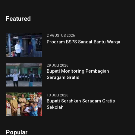
Featured
2 AGUSTUS 2026
Program BSPS Sangat Bantu Warga
29 JULI 2026
Bupati Monitoring Pembagian
Seragam Gratis
13 JULI 2026
Bupati Serahkan Seragam Gratis
Sekolah
Popular