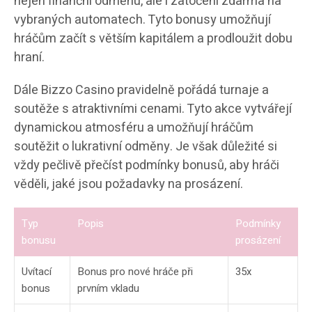
nejen finanční odměnu, ale i zatočení zdarma na
vybraných automatech. Tyto bonusy umožňují
hráčům začít s větším kapitálem a prodloužit dobu
hraní.
Dále Bizzo Casino pravidelně pořádá turnaje a
soutěže s atraktivními cenami. Tyto akce vytvářejí
dynamickou atmosféru a umožňují hráčům
soutěžit o lukrativní odměny. Je však důležité si
vždy pečlivě přečíst podmínky bonusů, aby hráči
věděli, jaké jsou požadavky na prosázení.
Typ
Popis
Podmínky
bonusu
prosázení
Uvítací
Bonus pro nové hráče při
35x
bonus
prvním vkladu