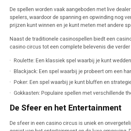
De spellen worden vaak aangeboden met live dealers,
spelers, waardoor de spanning en opwinding nog v
prijzen kunt winnen en je kunt meten met andere sp
Naast de traditionele casinospellen biedt een casin
casino circus tot een complete belevenis die verder 
Roulette: Een klassiek spel waarbij je kunt wedden 
Blackjack: Een spel waarbij je probeert om een hand
Poker: Een spel waarbij je kunt bluffen en strateg
Gokkasten: Populaire spellen met verschillende t
De Sfeer en het Entertainment
De sfeer in een casino circus is uniek en onvergeteli