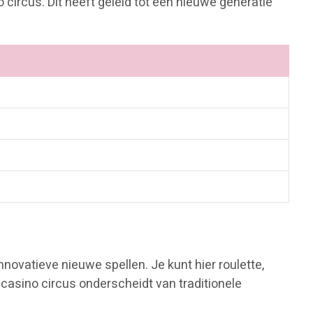
 circus. Dit heeft geleid tot een nieuwe generatie
novatieve nieuwe spellen. Je kunt hier roulette,
casino circus onderscheidt van traditionele