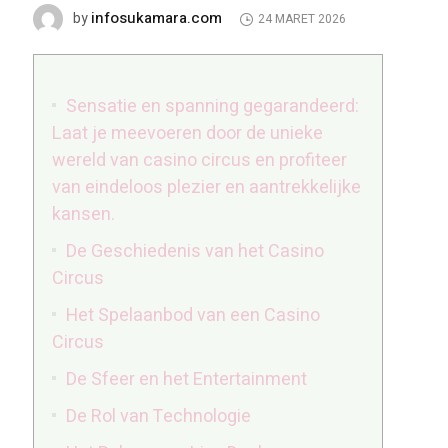
infosukamara.com
by
24 MARET 2026
Sensatie en spanning gegarandeerd:
Laat je meevoeren door de unieke
wereld van casino circus en profiteer
van eindeloos plezier en aantrekkelijke
kansen.
De Geschiedenis van het Casino
Circus
Het Spelaanbod van een Casino
Circus
De Sfeer en het Entertainment
De Rol van Technologie