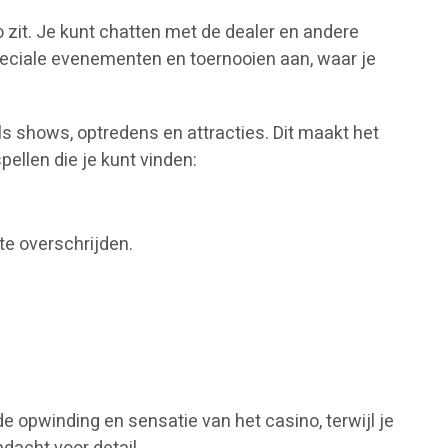
 zit. Je kunt chatten met de dealer en andere
eciale evenementen en toernooien aan, waar je
s shows, optredens en attracties. Dit maakt het
ellen die je kunt vinden:
 te overschrijden.
de opwinding en sensatie van het casino, terwijl je