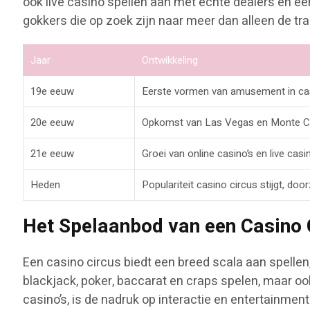
ook live casino spellen aan met echte dealers en een
gokkers die op zoek zijn naar meer dan alleen de tra
Jaar
Ontwikkeling
19e eeuw
Eerste vormen van amusement in casin
20e eeuw
Opkomst van Las Vegas en Monte Car
21e eeuw
Groei van online casino’s en live cas
Heden
Populariteit casino circus stijgt, d
Het Spelaanbod van een Casino 
Een casino circus biedt een breed scala aan spellen,
blackjack, poker, baccarat en craps spelen, maar oo
casino’s, is de nadruk op interactie en entertainment