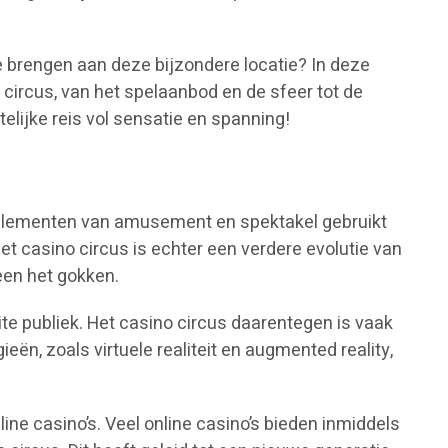
e brengen aan deze bijzondere locatie? In deze
circus, van het spelaanbod en de sfeer tot de
elijke reis vol sensatie en spanning!
r elementen van amusement en spektakel gebruikt
t casino circus is echter een verdere evolutie van
leen het gokken.
e publiek. Het casino circus daarentegen is vaak
ën, zoals virtuele realiteit en augmented reality,
ine casino’s. Veel online casino’s bieden inmiddels