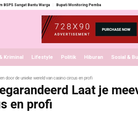
Sangat Bantu Warga
Bupati Monitoring Pembagian Seragam Gratis
Bupa
 Kriminal
Lifestyle
Politik
Hiburan
Sosial & B
n door de unieke wereld van casino circus en profi
gegarandeerd Laat je mee
s en profi