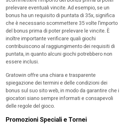
scommettere l’importo del bonus prima di poter
prelevare eventuali vincite. Ad esempio, se un
bonus ha un requisito di puntata di 35x, significa
che è necessario scommettere 35 volte l’importo
del bonus prima di poter prelevare le vincite. È
inoltre importante verificare quali giochi
contribuiscono al raggiungimento dei requisiti di
puntata, in quanto alcuni giochi potrebbero non
essere inclusi.
Gratowin offre una chiara e trasparente
spiegazione dei termini e delle condizioni dei
bonus sul suo sito web, in modo da garantire che i
giocatori siano sempre informati e consapevoli
delle regole del gioco.
Promozioni Speciali e Tornei