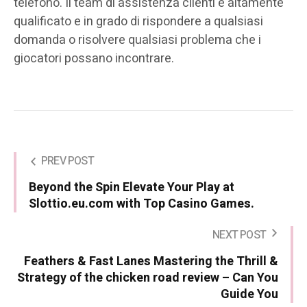
telefono. Il team di assistenza clienti è altamente
qualificato e in grado di rispondere a qualsiasi
domanda o risolvere qualsiasi problema che i
giocatori possano incontrare.
PREV POST
Beyond the Spin Elevate Your Play at
Slottio.eu.com with Top Casino Games.
NEXT POST
Feathers & Fast Lanes Mastering the Thrill &
Strategy of the chicken road review – Can You
Guide You