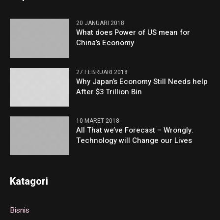
20 JANUARI 2018
What does Power of US mean for
China’s Economy
27 FEBRUARI 2018
Why Japan’s Economy Still Needs help
After $3 Trillion Bin
10 MARET 2018
All That we’ve Forecast – Wrongly.
Technology will Change our Lives
Katagori
Bisnis