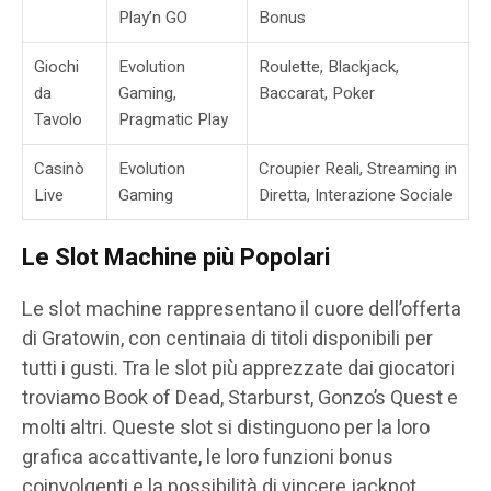
Play’n GO
Bonus
Giochi
Evolution
Roulette, Blackjack,
da
Gaming,
Baccarat, Poker
Tavolo
Pragmatic Play
Casinò
Evolution
Croupier Reali, Streaming in
Live
Gaming
Diretta, Interazione Sociale
Le Slot Machine più Popolari
Le slot machine rappresentano il cuore dell’offerta
di Gratowin, con centinaia di titoli disponibili per
tutti i gusti. Tra le slot più apprezzate dai giocatori
troviamo Book of Dead, Starburst, Gonzo’s Quest e
molti altri. Queste slot si distinguono per la loro
grafica accattivante, le loro funzioni bonus
coinvolgenti e la possibilità di vincere jackpot