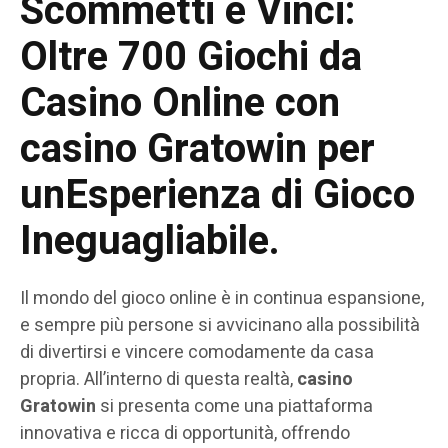
Scommetti e Vinci:
Oltre 700 Giochi da
Casino Online con
casino Gratowin per
unEsperienza di Gioco
Ineguagliabile.
Il mondo del gioco online è in continua espansione,
e sempre più persone si avvicinano alla possibilità
di divertirsi e vincere comodamente da casa
propria. All’interno di questa realtà,
casino
Gratowin
si presenta come una piattaforma
innovativa e ricca di opportunità, offrendo