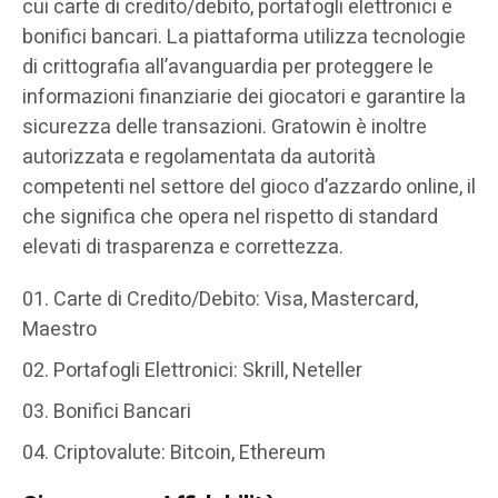
cui carte di credito/debito, portafogli elettronici e
bonifici bancari. La piattaforma utilizza tecnologie
di crittografia all’avanguardia per proteggere le
informazioni finanziarie dei giocatori e garantire la
sicurezza delle transazioni. Gratowin è inoltre
autorizzata e regolamentata da autorità
competenti nel settore del gioco d’azzardo online, il
che significa che opera nel rispetto di standard
elevati di trasparenza e correttezza.
Carte di Credito/Debito: Visa, Mastercard,
Maestro
Portafogli Elettronici: Skrill, Neteller
Bonifici Bancari
Criptovalute: Bitcoin, Ethereum