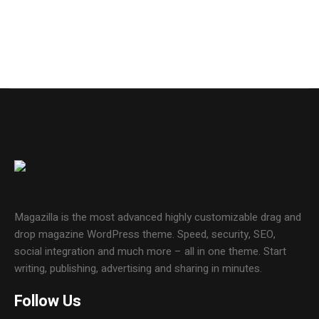
Magazilla is the most advanced highly customizable drag and
drop magazine WordPress theme. Speed, security, SEO,
social integration and much more – all in one theme. Start
writing, publishing, advertising and sharing in minutes.
Follow Us