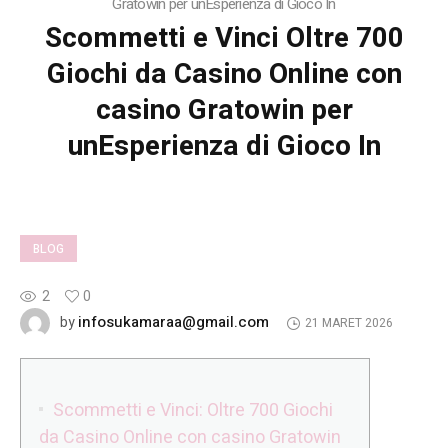
Gratowin per unEsperienza di Gioco In
Scommetti e Vinci Oltre 700
Giochi da Casino Online con
casino Gratowin per
unEsperienza di Gioco In
BLOG
2
0
infosukamaraa@gmail.com
by
21 MARET 2026
Scommetti e Vinci: Oltre 700 Giochi
da Casino Online con casino Gratowin