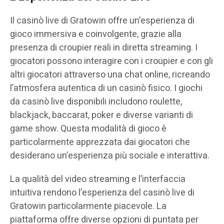
Il casinò live di Gratowin offre un’esperienza di
gioco immersiva e coinvolgente, grazie alla
presenza di croupier reali in diretta streaming. I
giocatori possono interagire con i croupier e con gli
altri giocatori attraverso una chat online, ricreando
l’atmosfera autentica di un casinò fisico. I giochi
da casinò live disponibili includono roulette,
blackjack, baccarat, poker e diverse varianti di
game show. Questa modalità di gioco è
particolarmente apprezzata dai giocatori che
desiderano un’esperienza più sociale e interattiva.
La qualità del video streaming e l’interfaccia
intuitiva rendono l’esperienza del casinò live di
Gratowin particolarmente piacevole. La
piattaforma offre diverse opzioni di puntata per