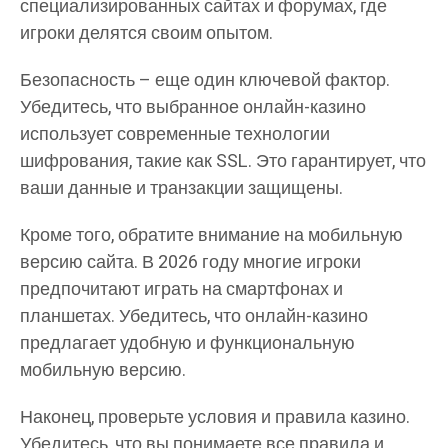
специализированных сайтах и форумах, где
игроки делятся своим опытом.
Безопасность – еще один ключевой фактор.
Убедитесь, что выбранное онлайн-казино
использует современные технологии
шифрования, такие как SSL. Это гарантирует, что
ваши данные и транзакции защищены.
Кроме того, обратите внимание на мобильную
версию сайта. В 2026 году многие игроки
предпочитают играть на смартфонах и
планшетах. Убедитесь, что онлайн-казино
предлагает удобную и функциональную
мобильную версию.
Наконец, проверьте условия и правила казино.
Убедитесь, что вы понимаете все правила и