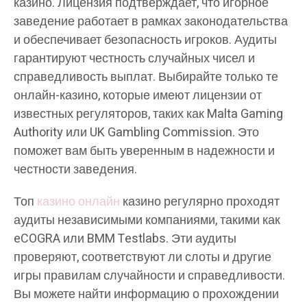
казино. Лицензия подтверждает, что игорное
заведение работает в рамках законодательства
и обеспечивает безопасность игроков. Аудиты
гарантируют честность случайных чисел и
справедливость выплат. Выбирайте только те
онлайн-казино, которые имеют лицензии от
известных регуляторов, таких как Malta Gaming
Authority или UK Gambling Commission. Это
поможет вам быть уверенным в надежности и
честности заведения.
Топ
казино онлайн
казино регулярно проходят
аудиты независимыми компаниями, такими как
eCOGRA или BMM Testlabs. Эти аудиты
проверяют, соответствуют ли слоты и другие
игры правилам случайности и справедливости.
Вы можете найти информацию о прохождении