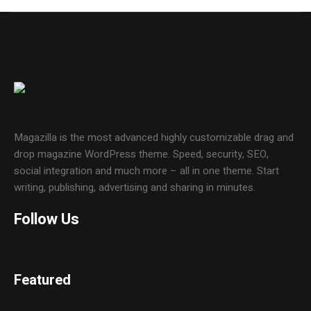
Magazilla is the most advanced highly customizable drag and
drop magazine WordPress theme. Speed, security, SEO,
social integration and much more – all in one theme. Start
writing, publishing, advertising and sharing in minutes.
Follow Us
Featured