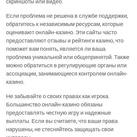
скриншоты или видео.
Если проблема не решена в службе поддержки,
обратитесь к независимым ресурсам, которые
оценивают онлайн-казино. Эти сайты часто
предоставляют отзывы и рейтинги казино, что
поможет вам понять, является ли ваша
проблема уникальной или общепринятой. Также
можно обратиться в регулирующие органы или
ассоциации, занимающиеся контролем онлайн-
казино.
Не забывайте о своих правах как игрока.
Большинство онлайн-казино обязаны
предоставлять честную игру и надежные
выплаты. Если вы считаете, что ваши права
нарушены, не стесняйтесь защищать свои