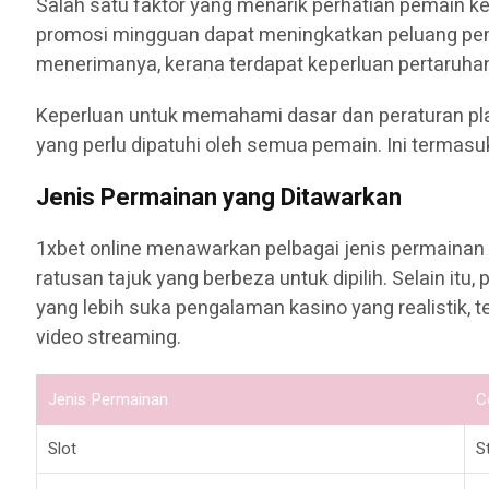
Salah satu faktor yang menarik perhatian pemain k
promosi mingguan dapat meningkatkan peluang pem
menerimanya, kerana terdapat keperluan pertaruh
Keperluan untuk memahami dasar dan peraturan plat
yang perlu dipatuhi oleh semua pemain. Ini terma
Jenis Permainan yang Ditawarkan
1xbet online menawarkan pelbagai jenis permainan 
ratusan tajuk yang berbeza untuk dipilih. Selain itu
yang lebih suka pengalaman kasino yang realistik, 
video streaming.
Jenis Permainan
C
Slot
S