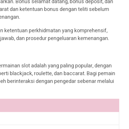
arkan. Bonus selamat datang, bonus deposit, dan
at dan ketentuan bonus dengan teliti sebelum
menangan.
dan ketentuan perkhidmatan yang komprehensif,
ngjawab, dan prosedur pengeluaran kemenangan.
mainan slot adalah yang paling popular, dengan
erti blackjack, roulette, dan baccarat. Bagi pemain
oleh berinteraksi dengan pengedar sebenar melalui