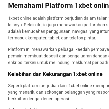
Memahami Platform 1xbet onlin
1xbet online adalah platform perjudian dalam talia
lainnya. Selain itu, ia juga menawarkan pertaruhan 
adalah kemudahan penggunaan, navigasi yang intuit
termasuk komputer, tablet, dan telefon pintar.
Platform ini menawarkan pelbagai kaedah pembayar
pemain membuat deposit dan pengeluaran dengan 
enkripsi terkini untuk melindungi maklumat periba
Kelebihan dan Kekurangan 1xbet online
Seperti platform perjudian lain, 1xbet online mempu
yang menarik, dan sokongan pelanggan yang respons
berkaitan dengan lesen operasi.