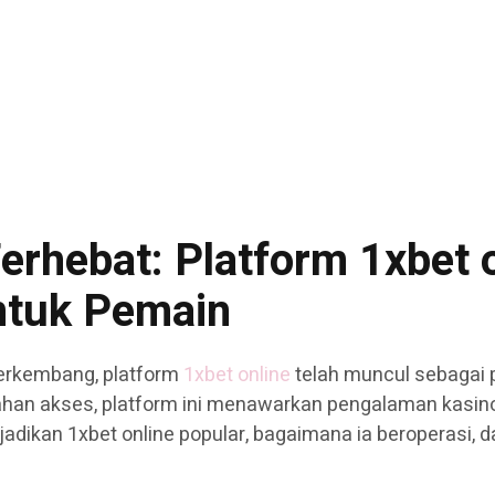
erhebat: Platform 1xbet
ntuk Pemain
berkembang, platform
1xbet online
telah muncul sebagai 
han akses, platform ini menawarkan pengalaman kasino 
kan 1xbet online popular, bagaimana ia beroperasi, da