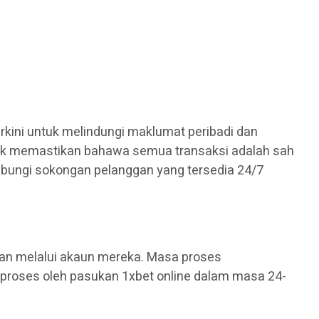
rkini untuk melindungi maklumat peribadi dan
tuk memastikan bahawa semua transaksi adalah sah
bungi sokongan pelanggan yang tersedia 24/7
ran melalui akaun mereka. Masa proses
iproses oleh pasukan 1xbet online dalam masa 24-