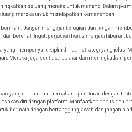
ningkatkan peluang mereka untuk menang. Dalam permai
n peluang mereka untuk mendapatkan kemenangan.
bermain. Jangan mengejar kerugian dan jangan membua
 dan berehat. Ingat, perjudian harus menjadi hiburan, 
yang mempunyai disiplin diri dan strategi yang jelas. M
gan. Mereka juga sentiasa belajar dan meningkatkan p
nan yang mudah dan memahami peraturan dengan teliti.
iasakan diri dengan platform. Manfaatkan bonus dan pr
t untuk bermain dengan bertanggungjawab dan jangan bia