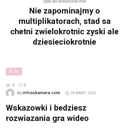
zyski ale dziesieciokrotnie
Nie zapominajmy o
multiplikatorach, stad sa
chetni zwielokrotnic zyski ale
dziesieciokrotnie
BLOG
3
0
infosukamara.com
by
26 MARET 2026
Wskazowki i bedziesz
rozwiazania gra wideo