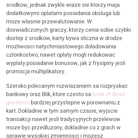
srodkow, jednak zwykle wiaze sie ktorzy maja
dodatkowymi oplatami posiadania obsluga lub
moze wlasnie przewalutowanie. W
doswiadczonych graczy, ktorzy cenia sobie szybki
dostep z srodkow, karty bywa sliczna w drodze
mozliwosci natychmiastowego doladowania
czlonkostwo, nawet oplaty mogli redukowac
wyplaty posiadanie bonusow, jak z frysipiny jesli
promocja multiplikatory.
Szeroko polecanym rozwiazaniem sa rozpryskac
bankowy oraz Blik, ktore czesto sa
book of dead
gra demo
bardziej przystepne w porownaniu z
kart. Dokladnie w tym samym czasie, wyjscie
transakcji nawet jesli tradycyjnych przelewow
moze byc przedluzony, dokladnie co z grach w
sprawie wysokiej zmiennosci i mozesz