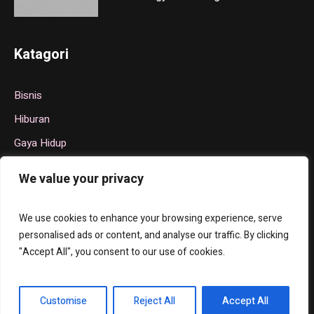
Katagori
Bisnis
Hiburan
Gaya Hidup
Politik
We value your privacy
Teknologi
Olahraga
We use cookies to enhance your browsing experience, serve
personalised ads or content, and analyse our traffic. By clicking
"Accept All", you consent to our use of cookies.
Tentang Kami
Hubungi Kami
Privacy Policy
Customise
Reject All
Accept All
Info Sukamara © 2025