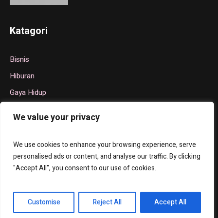
Katagori
Bisnis
Hiburan
Gaya Hidup
Politik
We value your privacy
Teknologi
Olahraga
We use cookies to enhance your browsing experience, serve
personalised ads or content, and analyse our traffic. By clicking
"Accept All", you consent to our use of cookies.
Tentang Kami
Hubungi Kami
Privacy Policy
Customise
Reject All
Accept All
Info Sukamara © 2025