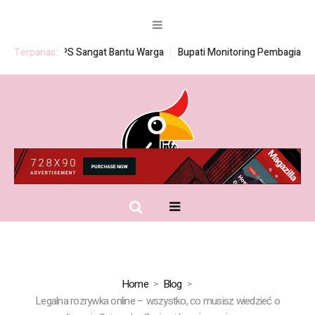
ram BSPS Sangat Bantu Warga
Terpanas:
Bupati Monitoring Pembagian Seragam 
Home
Blog
Legalna rozrywka online – wszystko, co musisz wiedzieć o