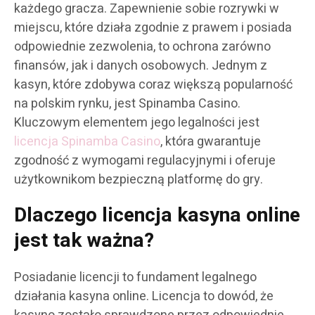
każdego gracza. Zapewnienie sobie rozrywki w
miejscu, które działa zgodnie z prawem i posiada
odpowiednie zezwolenia, to ochrona zarówno
finansów, jak i danych osobowych. Jednym z
kasyn, które zdobywa coraz większą popularność
na polskim rynku, jest Spinamba Casino.
Kluczowym elementem jego legalności jest
licencja Spinamba Casino
, która gwarantuje
zgodność z wymogami regulacyjnymi i oferuje
użytkownikom bezpieczną platformę do gry.
Dlaczego licencja kasyna online
jest tak ważna?
Posiadanie licencji to fundament legalnego
działania kasyna online. Licencja to dowód, że