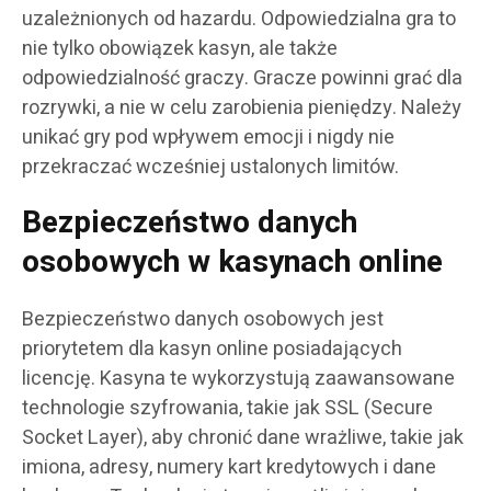
uzależnionych od hazardu. Odpowiedzialna gra to
nie tylko obowiązek kasyn, ale także
odpowiedzialność graczy. Gracze powinni grać dla
rozrywki, a nie w celu zarobienia pieniędzy. Należy
unikać gry pod wpływem emocji i nigdy nie
przekraczać wcześniej ustalonych limitów.
Bezpieczeństwo danych
osobowych w kasynach online
Bezpieczeństwo danych osobowych jest
priorytetem dla kasyn online posiadających
licencję. Kasyna te wykorzystują zaawansowane
technologie szyfrowania, takie jak SSL (Secure
Socket Layer), aby chronić dane wrażliwe, takie jak
imiona, adresy, numery kart kredytowych i dane