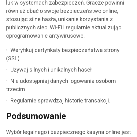
luk w systemach zabezpieczeń. Gracze powinni
również dbać o swoje bezpieczeństwo online,
stosując silne hasła, unikanie korzystania z
publicznych sieci Wi-Fi i regularnie aktualizując
oprogramowanie antywirusowe.
Weryfikuj certyfikaty bezpieczeństwa strony
(SSL)
Używaj silnych i unikalnych haseł
Nie udostępniaj danych logowania osobom
trzecim
Regularnie sprawdzaj historię transakcji.
Podsumowanie
Wybór legalnego i bezpiecznego kasyna online jest