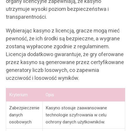
organy licencyjne zapewniają, że kasyno
utrzymuje wysoki poziom bezpieczeństwa i
transparentności.
Wybierając kasyno z licencją, gracze mogą mieć
pewność, że ich środki są bezpieczne, a wygrane
zostaną wypłacone zgodnie z regulaminem.
Licencja dodatkowo gwarantuje, że gry oferowane
przez kasyno są generowane przez certyfikowane
generatory liczb losowych, co zapewnia
uczciwość i losowość wyników.
Kryterium
Opis
Zabezpieczenie
Kasyno stosuje zaawansowane
danych
technologie szyfrowania w celu
osobowych
ochrony danych użytkowników.