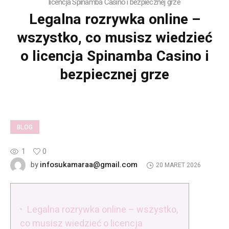
licencja Spinamba Casino i bezpiecznej grze
Legalna rozrywka online –
wszystko, co musisz wiedzieć
o licencja Spinamba Casino i
bezpiecznej grze
BLOG
1
0
infosukamaraa@gmail.com
by
20 MARET 2026
Legalna rozrywka online – wszystko,
co musisz wiedzieć o licencja