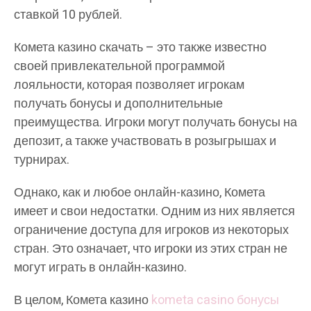
ставкой 10 рублей.
Комета казино скачать – это также известно
своей привлекательной программой
лояльности, которая позволяет игрокам
получать бонусы и дополнительные
преимущества. Игроки могут получать бонусы на
депозит, а также участвовать в розыгрышах и
турнирах.
Однако, как и любое онлайн-казино, Комета
имеет и свои недостатки. Одним из них является
ограничение доступа для игроков из некоторых
стран. Это означает, что игроки из этих стран не
могут играть в онлайн-казино.
В целом, Комета казино
kometa casino бонусы