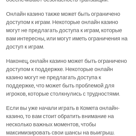
Онлайн казино также может быть ограничено
доступом к играм. Некоторые онлайн казино
могут не предлагать доступа к играм, которые
вам интересны, или могут иметь ограничения на
доступ к играм.
Наконец, онлайн казино может быть ограничено
доступом к поддержке. Некоторые онлайн
казино могут не предлагать доступа к
поддержке, что может быть проблемой для
игроков, которые столкнулись с трудностями.
Если вы уже начали играть в Комета онлайн-
казино, то вам стоит обратить внимание на
несколько важных моментов, чтобы
максимизировать свои шансы на выигрыш.