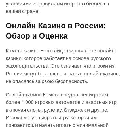
условиями и правилами игорного бизнеса в
вашей стране.
Онлайн Казино в России:
Обзор и Оценка
Комета казино – это лицензированное онлайн-
казино, которое работает на основе русского
законодательства. Это означает, что игроки из
России могут безопасно играть в онлайн-казино,
не опасаясь за свою безопасность.
Онлайн-казино Комета предлагает игрокам
более 1 000 игровых автоматов и азартных игр,
включая слоты, рулетку, блэкджек и другие.
Игроки могут выбрать игру, которая им
понравится, и начать играть с минимальной