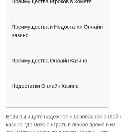
Преимущества игроков в Комете
Преимущества и Недостатки Онлайн
Казино
Преимущества Онлайн Казино
Недостатки Онлайн Казино
Если вы ищете надежное и безопасное онлайн-
казино, где можно играть в любое время и из