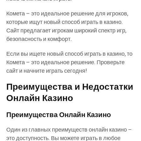
Комета – это идеальное решение для игроков,
которые ищут новый способ играть в казино.
Сайт предлагает игрокам широкий спектр игр,
безопасность и комфорт.
Если вы ищете новый способ играть в казино, то
Комета – это идеальное решение. Проверьте
сайт и начните играть сегодня!
Преимущества и Недостатки
Онлайн Казино
Преимущества Онлайн Казино
Один из главных преимуществ онлайн казино –
это доступность. Вы можете играть в любое