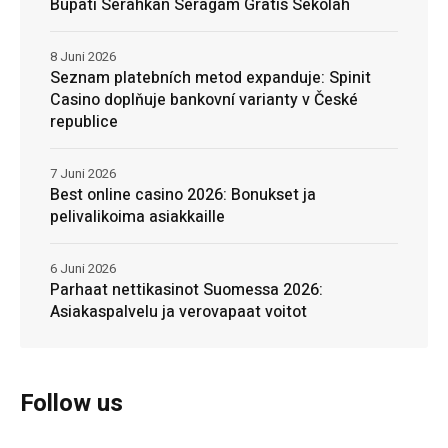
Bupati Serahkan Seragam Gratis Sekolah
8 Juni 2026
Seznam platebních metod expanduje: Spinit
Casino doplňuje bankovní varianty v České
republice
7 Juni 2026
Best online casino 2026: Bonukset ja
pelivalikoima asiakkaille
6 Juni 2026
Parhaat nettikasinot Suomessa 2026:
Asiakaspalvelu ja verovapaat voitot
Follow us