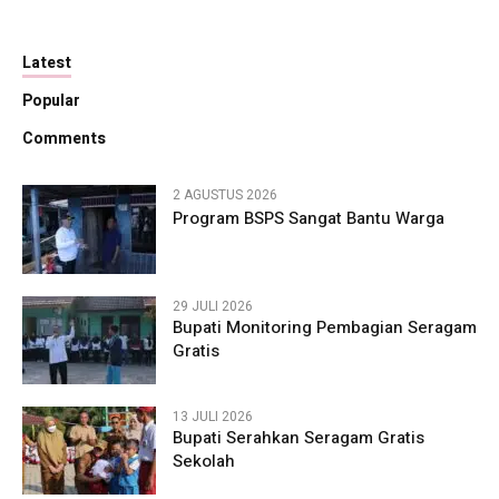
Latest
Popular
Comments
2 AGUSTUS 2026
Program BSPS Sangat Bantu Warga
29 JULI 2026
Bupati Monitoring Pembagian Seragam
Gratis
13 JULI 2026
Bupati Serahkan Seragam Gratis
Sekolah