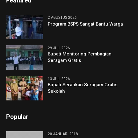
Featured
2 AGUSTUS 2026
Program BSPS Sangat Bantu Warga
29 JULI 2026
Bupati Monitoring Pembagian
Seragam Gratis
13 JULI 2026
Bupati Serahkan Seragam Gratis
Sekolah
Popular
20 JANUARI 2018