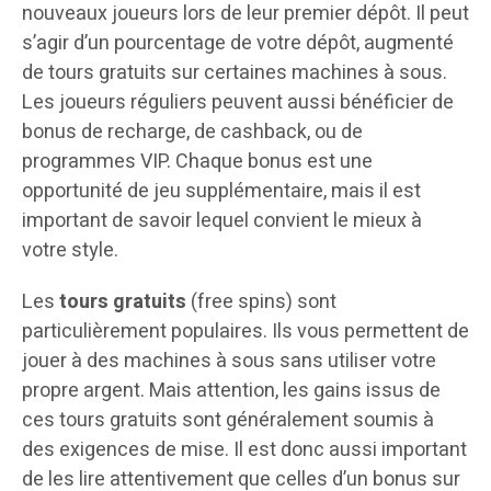
nouveaux joueurs lors de leur premier dépôt. Il peut
s’agir d’un pourcentage de votre dépôt, augmenté
de tours gratuits sur certaines machines à sous.
Les joueurs réguliers peuvent aussi bénéficier de
bonus de recharge, de cashback, ou de
programmes VIP. Chaque bonus est une
opportunité de jeu supplémentaire, mais il est
important de savoir lequel convient le mieux à
votre style.
Les
tours gratuits
(free spins) sont
particulièrement populaires. Ils vous permettent de
jouer à des machines à sous sans utiliser votre
propre argent. Mais attention, les gains issus de
ces tours gratuits sont généralement soumis à
des exigences de mise. Il est donc aussi important
de les lire attentivement que celles d’un bonus sur