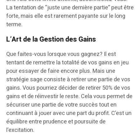
La tentation de “juste une dernière partie” peut être
forte, mais elle est rarement payante sur le long
terme.
L’Art de la Gestion des Gains
Que faites-vous lorsque vous gagnez? Il est
tentant de remettre la totalité de vos gains en jeu
pour essayer de faire encore plus. Mais une
stratégie sage consiste à retirer une partie de vos
gains. Vous pourriez décider de retirer 50% de vos
gains et de réinvestir le reste. Cela vous permet de
sécuriser une partie de votre succès tout en
continuant à jouer avec une part du profit. C’est un
équilibre entre prudence et poursuite de
l’excitation.