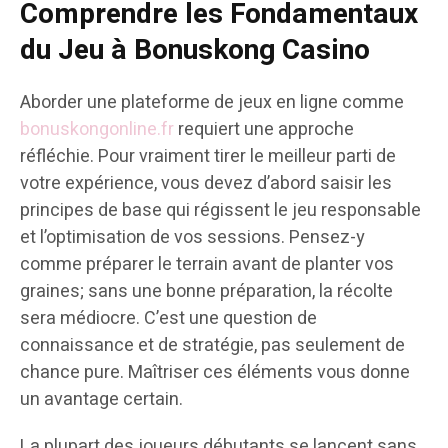
Comprendre les Fondamentaux
du Jeu à Bonuskong Casino
Aborder une plateforme de jeux en ligne comme
bonuskongonline.fr
requiert une approche
réfléchie. Pour vraiment tirer le meilleur parti de
votre expérience, vous devez d’abord saisir les
principes de base qui régissent le jeu responsable
et l’optimisation de vos sessions. Pensez-y
comme préparer le terrain avant de planter vos
graines; sans une bonne préparation, la récolte
sera médiocre. C’est une question de
connaissance et de stratégie, pas seulement de
chance pure. Maîtriser ces éléments vous donne
un avantage certain.
La plupart des joueurs débutants se lancent sans