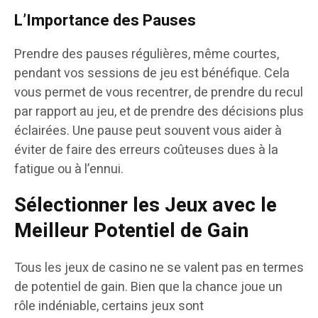
L’Importance des Pauses
Prendre des pauses régulières, même courtes,
pendant vos sessions de jeu est bénéfique. Cela
vous permet de vous recentrer, de prendre du recul
par rapport au jeu, et de prendre des décisions plus
éclairées. Une pause peut souvent vous aider à
éviter de faire des erreurs coûteuses dues à la
fatigue ou à l’ennui.
Sélectionner les Jeux avec le
Meilleur Potentiel de Gain
Tous les jeux de casino ne se valent pas en termes
de potentiel de gain. Bien que la chance joue un
rôle indéniable, certains jeux sont