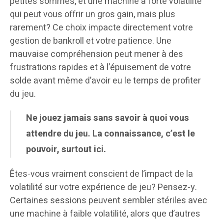
petites sommes, et une machine à forte volatilité
qui peut vous offrir un gros gain, mais plus
rarement? Ce choix impacte directement votre
gestion de bankroll et votre patience. Une
mauvaise compréhension peut mener à des
frustrations rapides et à l’épuisement de votre
solde avant même d’avoir eu le temps de profiter
du jeu.
Ne jouez jamais sans savoir à quoi vous
attendre du jeu. La connaissance, c’est le
pouvoir, surtout ici.
Êtes-vous vraiment conscient de l’impact de la
volatilité sur votre expérience de jeu? Pensez-y.
Certaines sessions peuvent sembler stériles avec
une machine à faible volatilité, alors que d’autres