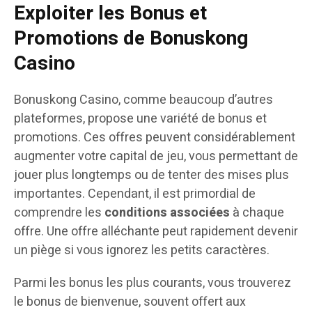
Exploiter les Bonus et
Promotions de Bonuskong
Casino
Bonuskong Casino, comme beaucoup d’autres
plateformes, propose une variété de bonus et
promotions. Ces offres peuvent considérablement
augmenter votre capital de jeu, vous permettant de
jouer plus longtemps ou de tenter des mises plus
importantes. Cependant, il est primordial de
comprendre les
conditions associées
à chaque
offre. Une offre alléchante peut rapidement devenir
un piège si vous ignorez les petits caractères.
Parmi les bonus les plus courants, vous trouverez
le bonus de bienvenue, souvent offert aux