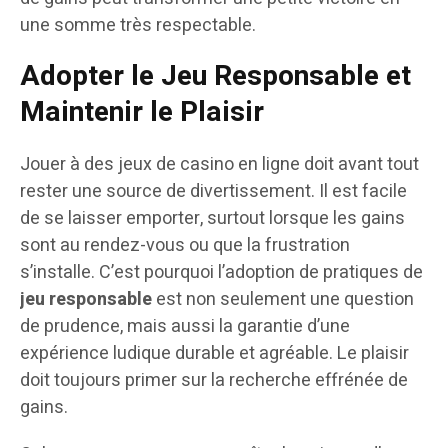
une somme très respectable.
Adopter le Jeu Responsable et
Maintenir le Plaisir
Jouer à des jeux de casino en ligne doit avant tout
rester une source de divertissement. Il est facile
de se laisser emporter, surtout lorsque les gains
sont au rendez-vous ou que la frustration
s’installe. C’est pourquoi l’adoption de pratiques de
jeu responsable
est non seulement une question
de prudence, mais aussi la garantie d’une
expérience ludique durable et agréable. Le plaisir
doit toujours primer sur la recherche effrénée de
gains.