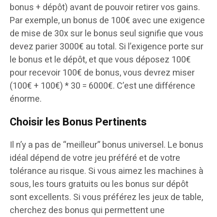
bonus + dépôt) avant de pouvoir retirer vos gains.
Par exemple, un bonus de 100€ avec une exigence
de mise de 30x sur le bonus seul signifie que vous
devez parier 3000€ au total. Si l’exigence porte sur
le bonus et le dépôt, et que vous déposez 100€
pour recevoir 100€ de bonus, vous devrez miser
(100€ + 100€) * 30 = 6000€. C’est une différence
énorme.
Choisir les Bonus Pertinents
Il n’y a pas de “meilleur” bonus universel. Le bonus
idéal dépend de votre jeu préféré et de votre
tolérance au risque. Si vous aimez les machines à
sous, les tours gratuits ou les bonus sur dépôt
sont excellents. Si vous préférez les jeux de table,
cherchez des bonus qui permettent une