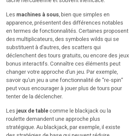
tâche herculéenne et souvent inefficace.
Les
machines à sous
, bien que simples en
apparence, présentent des différences notables
en termes de fonctionnalités. Certaines proposent
des multiplicateurs, des symboles wilds qui se
substituent à d’autres, des scatters qui
déclenchent des tours gratuits, ou encore des jeux
bonus interactifs. Connaître ces éléments peut
changer votre approche d’un jeu. Par exemple,
savoir qu’un jeu a une fonctionnalité de “re-spin”
peut vous encourager à jouer plus de tours pour
tenter de la déclencher.
Les
jeux de table
comme le blackjack ou la
roulette demandent une approche plus
stratégique. Au blackjack, par exemple, il existe
des stratégies de base qui peuvent réduire