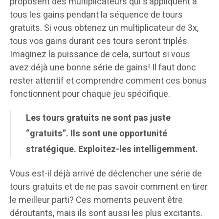
proposent des multiplicateurs qui s’appliquent à
tous les gains pendant la séquence de tours
gratuits. Si vous obtenez un multiplicateur de 3x,
tous vos gains durant ces tours seront triplés.
Imaginez la puissance de cela, surtout si vous
avez déjà une bonne série de gains! Il faut donc
rester attentif et comprendre comment ces bonus
fonctionnent pour chaque jeu spécifique.
Les tours gratuits ne sont pas juste
“gratuits”. Ils sont une opportunité
stratégique. Exploitez-les intelligemment.
Vous est-il déjà arrivé de déclencher une série de
tours gratuits et de ne pas savoir comment en tirer
le meilleur parti? Ces moments peuvent être
déroutants, mais ils sont aussi les plus excitants.